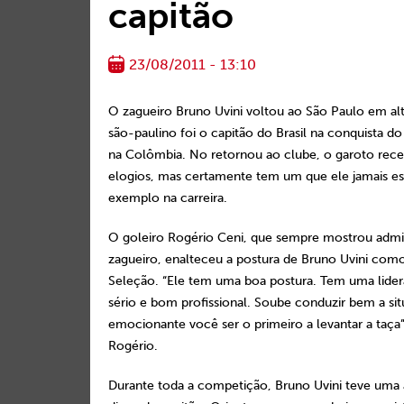
capitão
23/08/2011 - 13:10
O zagueiro Bruno Uvini voltou ao São Paulo em al
são-paulino foi o capitão do Brasil na conquista d
na Colômbia. No retornou ao clube, o garoto rece
elogios, mas certamente tem um que ele jamais es
exemplo na carreira.
O goleiro Rogério Ceni, que sempre mostrou admi
zagueiro, enalteceu a postura de Bruno Uvini como
Seleção. “Ele tem uma boa postura. Tem uma lidera
sério e bom profissional. Soube conduzir bem a si
emocionante você ser o primeiro a levantar a taça”
Rogério.
Durante toda a competição, Bruno Uvini teve uma 