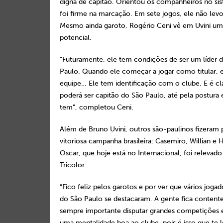
digna de capitão. Orientou os companheiros no si
foi firme na marcação. Em sete jogos, ele não le
Mesmo ainda garoto, Rogério Ceni vê em Uvini um
potencial.
“Futuramente, ele tem condições de ser um líder 
Paulo. Quando ele começar a jogar como titular, e
equipe… Ele tem identificação com o clube. E é cl
poderá ser capitão do São Paulo, até pela postura
tem”, completou Ceni.
Além de Bruno Uvini, outros são-paulinos fizeram 
vitoriosa campanha brasileira: Casemiro, Willian e
Oscar, que hoje está no Internacional, foi relevado
Tricolor.
“Fico feliz pelos garotos e por ver que vários jogad
do São Paulo se destacaram. A gente fica contente
sempre importante disputar grandes competições 
uma mentalidade boa ao clube, pois é isso que te l