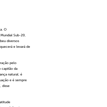
ta. O
o Mundial Sub-20,
beu diversos
quecerá e levará de
ração pelo
 capitão da
nça natural, é
tuação e é sempre
, disse
atitude