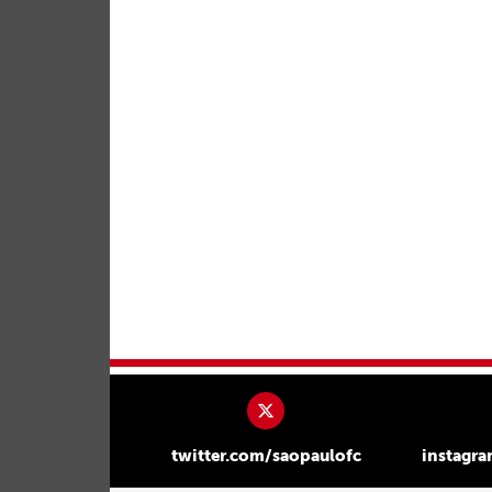
twitter.com/saopaulofc
instagr