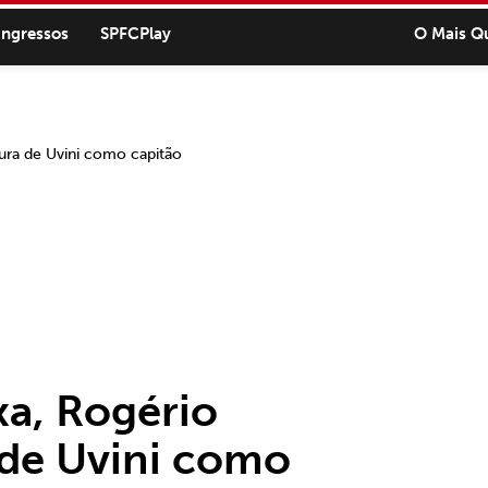
ingressos
SPFCPlay
O Mais Q
xa, Rogério
 de Uvini como