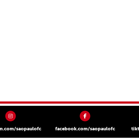
am.com/saopaulofc
facebook.com/saopaulofc
tik