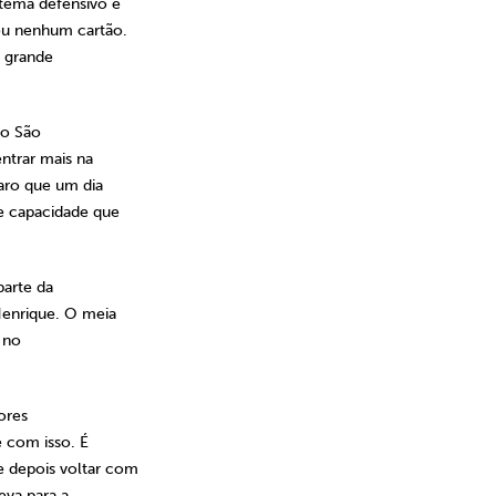
stema defensivo e
vou nenhum cartão.
 grande
do São
ntrar mais na
aro que um dia
 e capacidade que
parte da
 Henrique. O meia
 no
ores
 com isso. É
e depois voltar com
eva para a