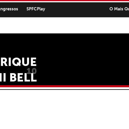
ingressos
SPFCPlay
O Mais Q
RIQUE
10
I BELL