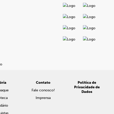
ória
Contato
Política de
Privacidade de
naque
Fale conosco!
Dados
oteca
Imprensa
dário
istas