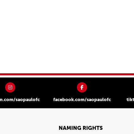
am.com/saopaulofc
facebook.com/saopaulofc
tik
NAMING RIGHTS