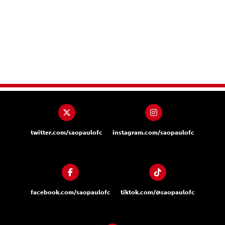
twitter.com/saopaulofc
instagram.com/saopaulofc
facebook.com/saopaulofc
tiktok.com/@saopaulofc