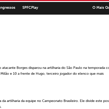
ingressos
SPFCPlay
O Mais Q
o atacante Borges disparou na artilharia do São Paulo na temporada 
e Milão e 10 a frente de Hugo, terceiro jogador do elenco que mais
 da artilharia da equipe no Campeonato Brasileiro. Ele divide este po
.