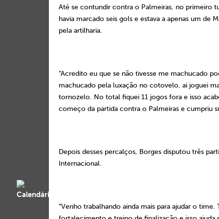
Até se contundir contra o Palmeiras, no primeiro 
havia marcado seis gols e estava a apenas um de M
pela artilharia.
“Acredito eu que se não tivesse me machucado pode
machucado pela luxação no cotovelo, ai joguei mais
tornozelo. No total fiquei 11 jogos fora e isso aca
começo da partida contra o Palmeiras e cumpriu su
Depois desses percalços, Borges disputou três par
Internacional.
“Venho trabalhando ainda mais para ajudar o time.
fortalecimento e treino de finalização e isso ajud