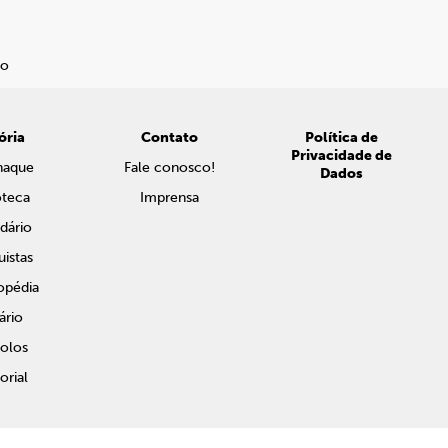
ória
Contato
Política de
Privacidade de
naque
Fale conosco!
Dados
oteca
Imprensa
dário
istas
opédia
ário
olos
rial