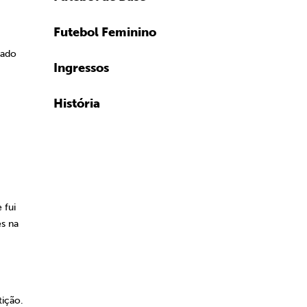
Futebol Feminino
hado
Ingressos
História
 fui
es na
tição.