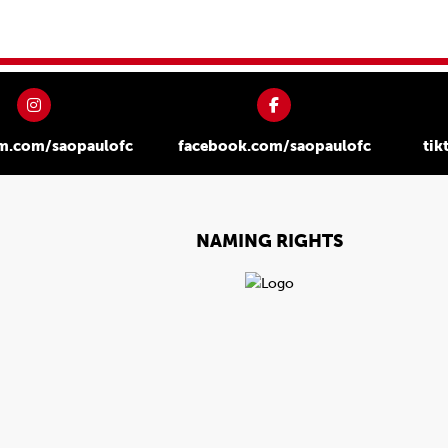
am.com/saopaulofc
facebook.com/saopaulofc
tik
NAMING RIGHTS