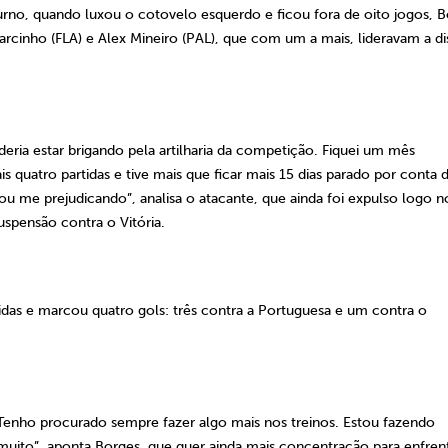
turno, quando luxou o cotovelo esquerdo e ficou fora de oito jogos, 
arcinho (FLA) e Alex Mineiro (PAL), que com um a mais, lideravam a di
ria estar brigando pela artilharia da competição. Fiquei um mês
 quatro partidas e tive mais que ficar mais 15 dias parado por conta 
bou me prejudicando”, analisa o atacante, que ainda foi expulso logo n
spensão contra o Vitória.
tidas e marcou quatro gols: três contra a Portuguesa e um contra o
 Tenho procurado sempre fazer algo mais nos treinos. Estou fazendo
a muito”, aponta Borges, que quer ainda mais concentração para enfrent