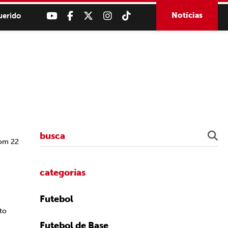
Notícias
uerido
com 22
categorias
Futebol
sto
Futebol de Base