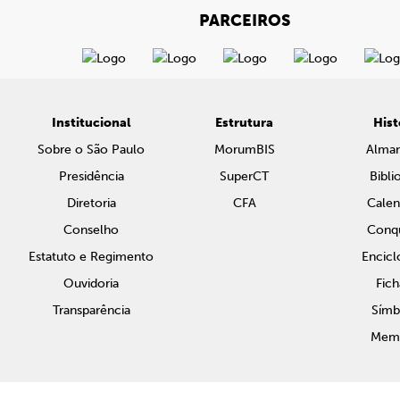
PARCEIROS
Institucional
Estrutura
Hist
Sobre o São Paulo
MorumBIS
Alma
Presidência
SuperCT
Bibli
Diretoria
CFA
Calen
Conselho
Conqu
Estatuto e Regimento
Encicl
Ouvidoria
Fich
Transparência
Símb
Memo