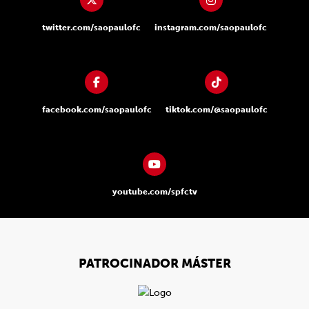
twitter.com/saopaulofc
instagram.com/saopaulofc
facebook.com/saopaulofc
tiktok.com/@saopaulofc
youtube.com/spfctv
PATROCINADOR MÁSTER