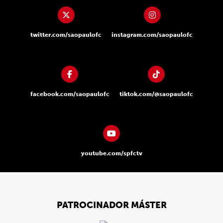
twitter.com/saopaulofc
instagram.com/saopaulofc
facebook.com/saopaulofc
tiktok.com/@saopaulofc
youtube.com/spfctv
PATROCINADOR MÁSTER