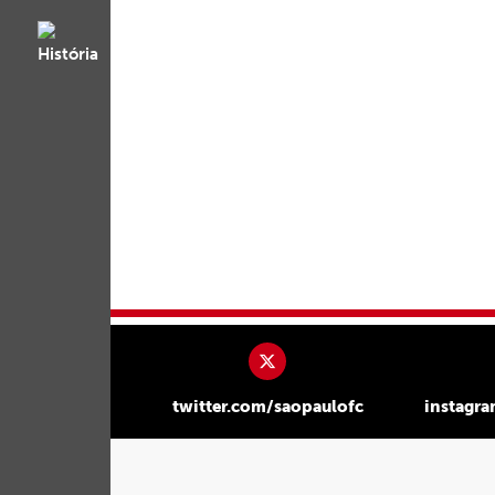
twitter.com/saopaulofc
instagr