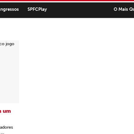
ingressos
SPFCPlay
O Mais Q
m um
gadores