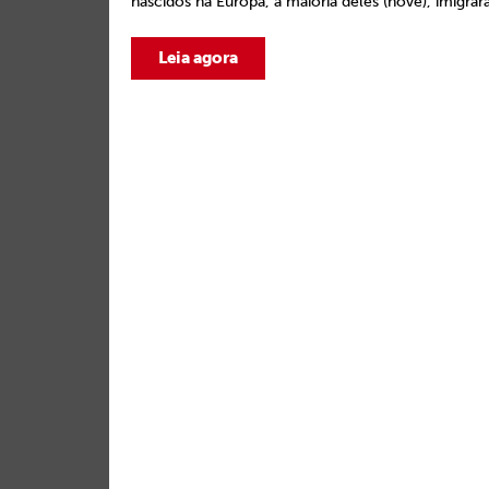
nascidos na Europa, a maioria deles (nove), imigrar
Leia agora