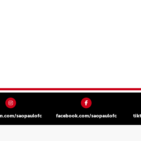
am.com/saopaulofc
facebook.com/saopaulofc
tik