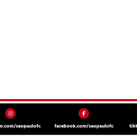
am.com/saopaulofc
facebook.com/saopaulofc
tik