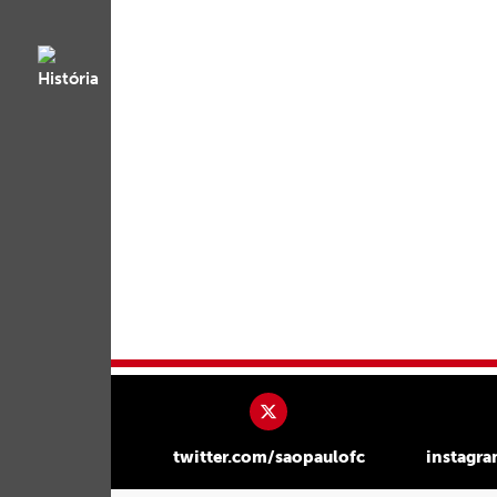
twitter.com/saopaulofc
instagr