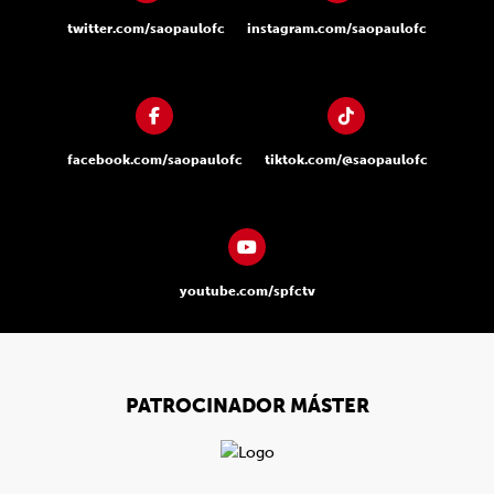
twitter.com/saopaulofc
instagram.com/saopaulofc
facebook.com/saopaulofc
tiktok.com/@saopaulofc
youtube.com/spfctv
PATROCINADOR MÁSTER