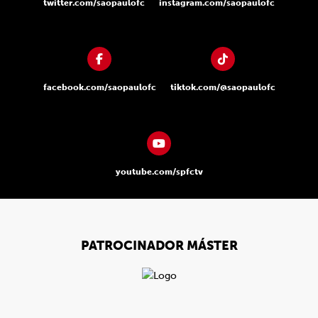
twitter.com/saopaulofc
instagram.com/saopaulofc
facebook.com/saopaulofc
tiktok.com/@saopaulofc
youtube.com/spfctv
PATROCINADOR MÁSTER