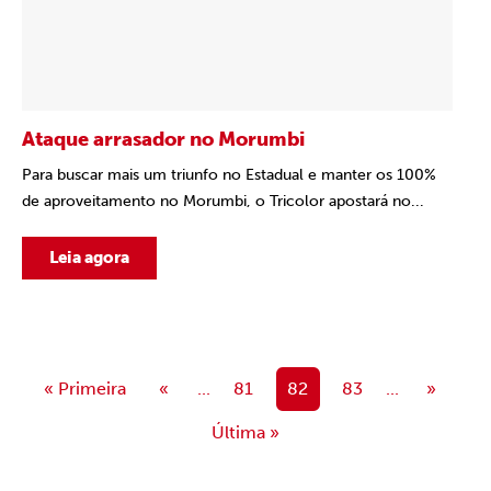
Ataque arrasador no Morumbi
Para buscar mais um triunfo no Estadual e manter os 100%
de aproveitamento no Morumbi, o Tricolor apostará no...
Leia agora
« Primeira
«
...
81
82
83
...
»
Última »