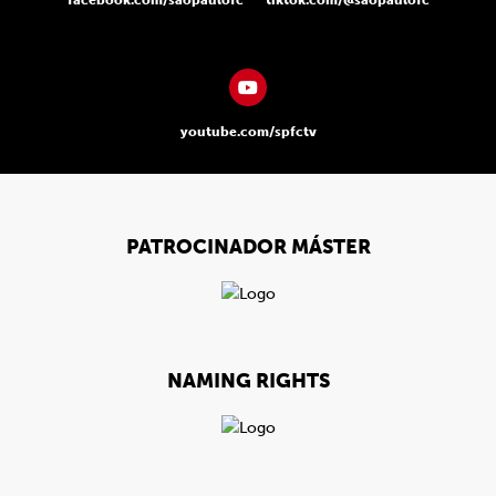
facebook.com/saopaulofc
tiktok.com/@saopaulofc
youtube.com/spfctv
PATROCINADOR MÁSTER
NAMING RIGHTS