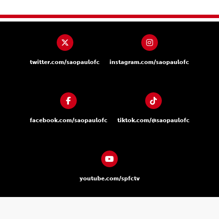
twitter.com/saopaulofc
instagram.com/saopaulofc
facebook.com/saopaulofc
tiktok.com/@saopaulofc
youtube.com/spfctv