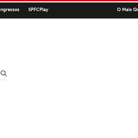
ingressos
SPFCPlay
O Mais Q