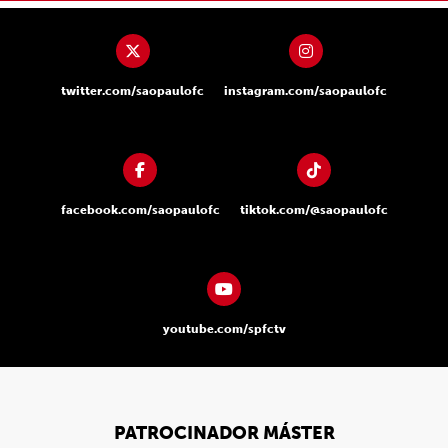
twitter.com/saopaulofc
instagram.com/saopaulofc
facebook.com/saopaulofc
tiktok.com/@saopaulofc
youtube.com/spfctv
PATROCINADOR MÁSTER