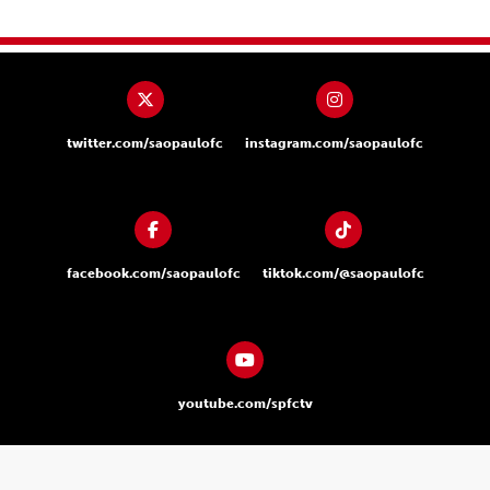
twitter.com/saopaulofc
instagram.com/saopaulofc
facebook.com/saopaulofc
tiktok.com/@saopaulofc
youtube.com/spfctv