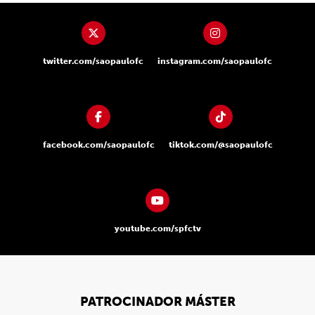
twitter.com/saopaulofc
instagram.com/saopaulofc
facebook.com/saopaulofc
tiktok.com/@saopaulofc
youtube.com/spfctv
PATROCINADOR MÁSTER