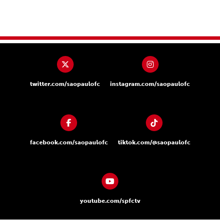
twitter.com/saopaulofc
instagram.com/saopaulofc
facebook.com/saopaulofc
tiktok.com/@saopaulofc
youtube.com/spfctv