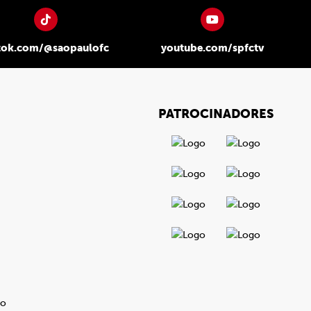
tok.com/@saopaulofc
youtube.com/spfctv
PATROCINADORES