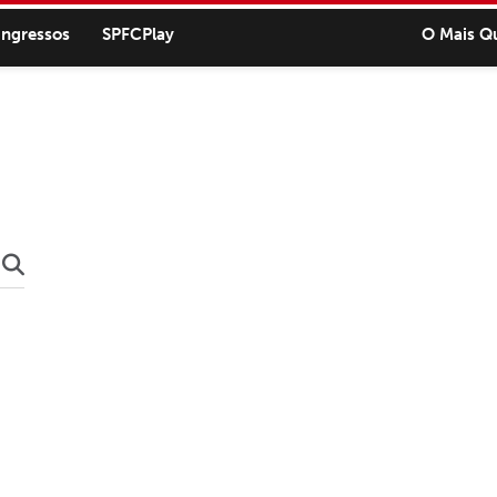
ingressos
SPFCPlay
O Mais Q